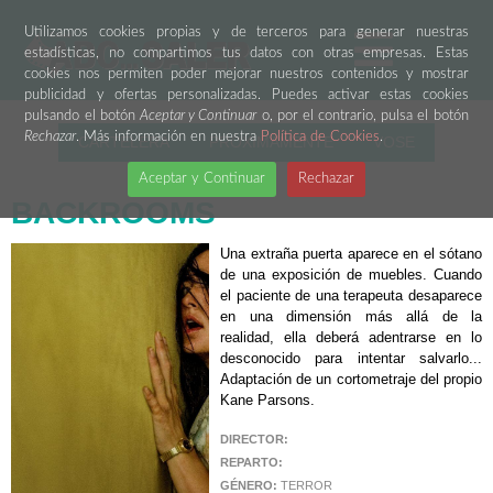
Utilizamos cookies propias y de terceros para generar nuestras
estadísticas, no compartimos tus datos con otras empresas. Estas
cookies nos permiten poder mejorar nuestros contenidos y mostrar
publicidad y ofertas personalizadas. Puedes activar estas cookies
pulsando el botón
Aceptar y Continuar
o, por el contrario, pulsa el botón
Rechazar
. Más información en nuestra
Política de Cookies
.
CARTELERA
PRÓXIMAMENTE
VOSE
Aceptar y Continuar
Rechazar
BACKROOMS
Una extraña puerta aparece en el sótano
de una exposición de muebles. Cuando
el paciente de una terapeuta desaparece
en una dimensión más allá de la
realidad, ella deberá adentrarse en lo
desconocido para intentar salvarlo...
Adaptación de un cortometraje del propio
Kane Parsons.
DIRECTOR:
REPARTO:
GÉNERO:
TERROR