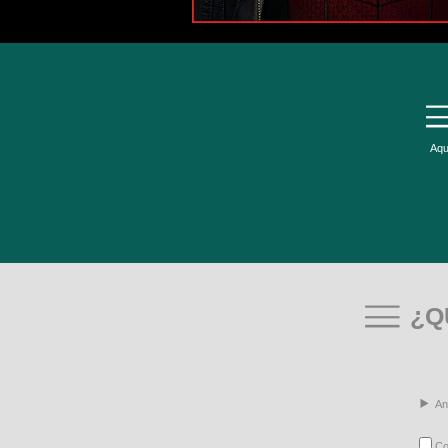
Aqu
¿Q
An
Con