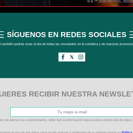
SÍGUENOS EN REDES SOCIALES
í también podrás estar al día de todas las novedades en la cartelera y de nuestras promoci
UIERES RECIBIR NUESTRA NEWSLE
tes de darnos su consentimiento, debe leer la información básica sobre protección de datos
siento el uso de mis datos para recibir noticias y publicidad de su entidad según su
Política