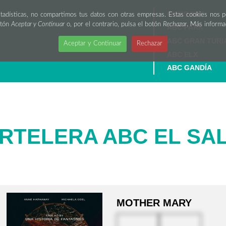
CINES ABC
stadísticas, no compartimos tus datos con otras empresas. Estas cookies nos 
otón
Aceptar y Continuar
o, por el contrario, pulsa el botón
Rechazar
. Más inform
ABC PARK
ABC GRAN TURI
Aceptar y Continuar
Rechazar
ABC ELX
ABC GANDÍA
RTELERA ABC EL SA
MOTHER MARY