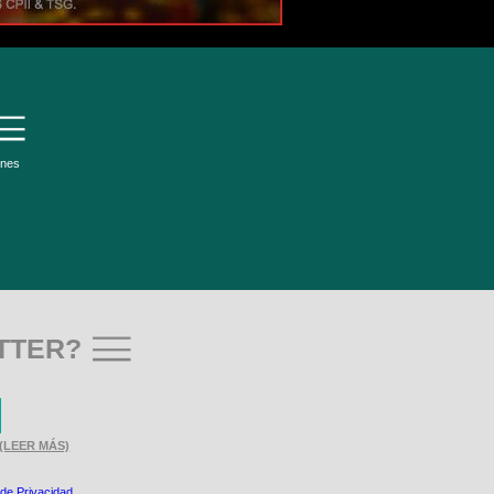
ones
TTER?
(LEER MÁS)
 de Privacidad